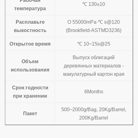
Рабочая
℃ 130±10
температура
Расплавьте
О 55000mPa·℃ s@120
выкостность
(Brookfield-ASTMD3236)
Открытое время
℃ 10~15s@25
Выпуск облигаций
Объем
деревянных материалов -
использования
макулатурный картон края
Срок годности
6Months
при хранении
500~2000g/Bag, 20Kg/Barrel,
Пакет
200Kg/Barrel