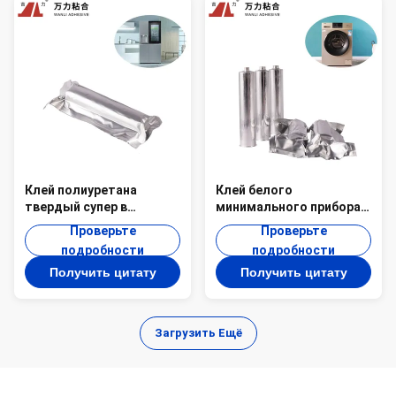
Клей полиуретана
Клей белого
твердый супер в
минимального прибора 8
горячем холодильника
слипчивый твердый для
Проверьте
Проверьте
желтоватое плавит
судомойки PUR-3006W
подробности
подробности
скрепляя PUR-9660-3
Получить цитату
Получить цитату
Загрузить Ещё