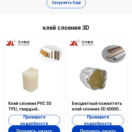
Загрузить Ещё
клей слоения 3D
Клей слоения PVC 3D
Бесцветный пожелтеть
TPU, твердый
клей слоения 3D 60000
полиуретан горячий
Cps PUR горячих плавят
Проверьте
Проверьте
плавит клей PUR-
слипчивое PUR-UH168.0
подробности
подробности
UH128.1S
Получить цитату
Получить цитату