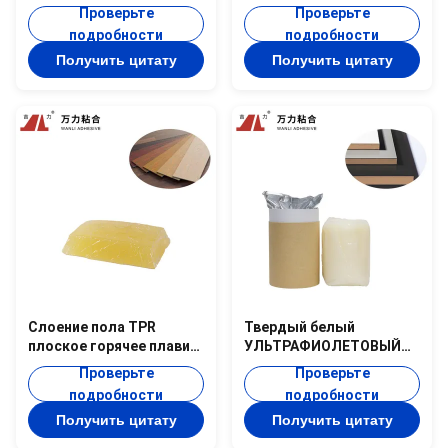
промышленные горячие
прилипатели слабое
Проверьте
Проверьте
плавят прилипатель,
желтое твердое сухое
подробности
подробности
термопластиковое
PUR-9910
Получить цитату
Получить цитату
горячее плавит
резиновое слипчивое
TPR-2005AC
Слоение пола TPR
Твердый белый
плоское горячее плавит
УЛЬТРАФИОЛЕТОВЫЙ
клей TPR-7217A ручки
прокатывая клей PUR-
Проверьте
Проверьте
прилипателей желтый
9002.1 деревянной ручки
подробности
подробности
Cps прилипателя 6500
Получить цитату
Получить цитату
горячий