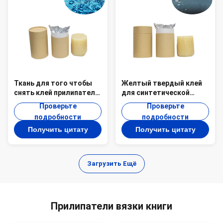
Ткань для того чтобы
Желтый твердый клей
снять клей прилипателя
для синтетической
ткани, клей PUR-6207
ткани, 6000 Cps PUR
Проверьте
Проверьте
ткани 4500 Cps
горячих плавит клей
подробности
подробности
промышленный
PUR-6180
Получить цитату
Получить цитату
Загрузить Ещё
Прилипатели вязки книги