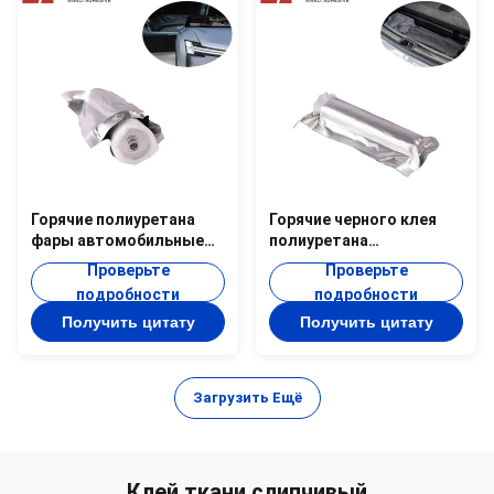
Горячие полиуретана
Горячие черного клея
фары автомобильные
полиуретана
внешние слипчивые
автомобильного
Проверьте
Проверьте
плавят автомобиль
слипчивого твердые
подробности
подробности
PUR-750-3 клея гибкого
плавят PUR PUR-7110H
Получить цитату
Получить цитату
трубопровода
Загрузить Ещё
Клей ткани слипчивый