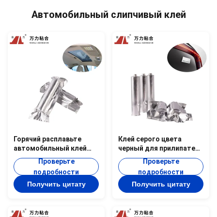
Автомобильный слипчивый клей
Горячий расплавьте
Клей серого цвета
автомобильный клей
черный для прилипателя
прилипателя
PUR-750-2 Cps светов
Проверьте
Проверьте
знаменитости белый к
10000 автомобиля
подробности
подробности
желтоватому
автомобильного
Получить цитату
Получить цитату
прилипателю для
скрепляя
внешней отделки PUR-
7506 автомобиля