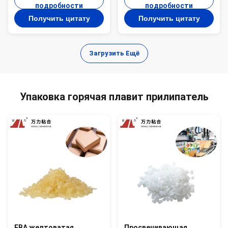
упаковывая продукцию
Compostable EVA-KG-8
подробности
подробности
EVA-KB-1HA коробки
Получить цитату
Получить цитату
Загрузить Ещё
Упаковка горячая плавит прилипатель
ЕВА желтоватая
Просвечивающая