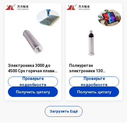
Электроника 3000 до
Полиуретан
4500 Cps горячая плавит
электроники 130
слипчивый желтоватый
градусов реактивный
Проверьте
Проверьте
проводной клей PUR-
горячий плавит
подробности
подробности
8854
прилипатели,
Получить цитату
Получить цитату
монтажную плату
слипчивое PUR-8840B
4500 Cps
Загрузить Ещё