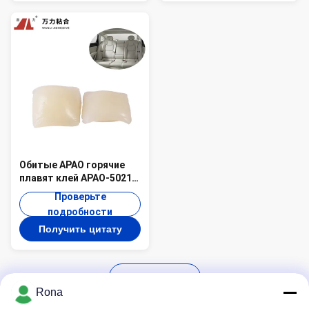
Обитые APAO горячие
плавят клей APAO-5021
студня слипчивого
Проверьте
автокресла твердый
подробности
Получить цитату
Загрузить Ещё
Rona