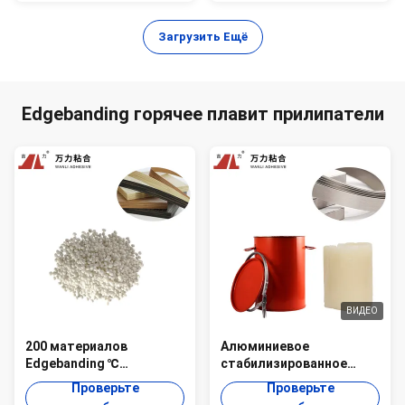
Загрузить Ещё
Edgebanding горячее плавит прилипатели
ВИДЕО
200 материалов
Алюминиевое
Edgebanding ℃
стабилизированное
деревянных горячее
Edgebanding горячее
Проверьте
Проверьте
плавят слипчивый
плавит полиуретан