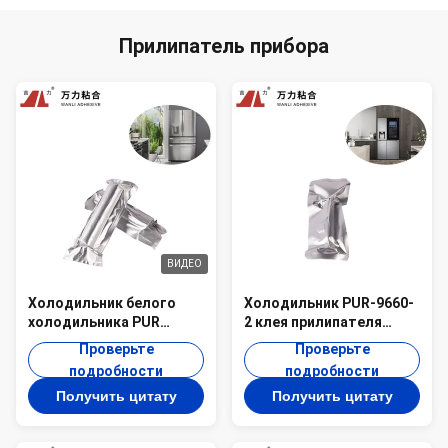
Прилипатель прибора
ВИДЕО
Холодильник белого
Холодильник PUR-9660-
холодильника PUR
2 клея прилипателя
слипчивый горячий
бытового прибора
Проверьте
Проверьте
плавит смолу PUR-9802
скрепляя белый супер
подробности
подробности
Получить цитату
Получить цитату