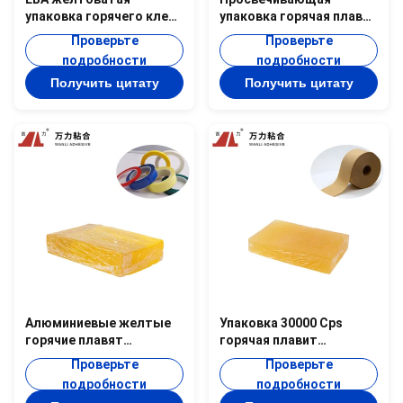
упаковка горячего клея
упаковка горячая плавит
расплава
слипчивую складывая
Проверьте
Проверьте
гофрированного
продукцию EVA-KB-1HA
подробности
подробности
картона клей картонная
коробки
Получить цитату
Получить цитату
коробка EVA-KB-1H
Алюминиевые желтые
Упаковка 30000 Cps
горячие плавят
горячая плавит
упаковывая твердое
давление прилипателя -
Проверьте
Проверьте
тело слипчивое TPR-
чувствительное желтое
подробности
подробности
7350 ленты
резиновое TPR-6559S