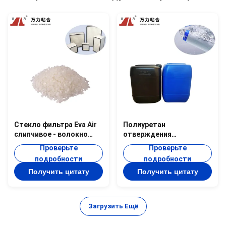
Стекло фильтра Eva Air
Полиуретан
слипчивое - волокно
отверждения
150c горячее плавит для
прилипателя
Проверьте
Проверьте
собрания 5800T
воздушного фильтра
подробности
подробности
разделителя
2КПУ-802 для
Получить цитату
Получить цитату
динамического
смешивания
Загрузить Ещё