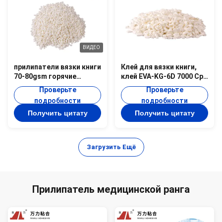
ВИДЕО
прилипатели вязки книги
Клей для вязки книги,
70-80gsm горячие
клей EVA-KG-6D 7000 Cps
плавят клей для
облупленный горячий
Проверьте
Проверьте
позвоночников EVA-KG-
связывателя белой
подробности
подробности
7D книги
бумаги
Получить цитату
Получить цитату
Загрузить Ещё
Прилипатель медицинской ранга