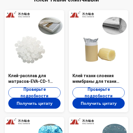
Клей-расплав для
Клей ткани слоения
матрасов-EVA-CD-1
мембраны для ткани
Склеивание
PUR-6417 Cps одежд
Проверьте
Проверьте
текстильных пружинных
4500 слипчивой
подробности
подробности
карманов
Получить цитату
Получить цитату