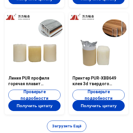
Линия PUR профиля
Принтер PUR-XBB649
горячая плавит
клея 3d твердого
прилипатель PUR-9006.6
белого Woodworking
Проверьте
Проверьте
Cps клея 40000
клея слоения 3D горячий
подробности
подробности
деревянный слоистый
Получить цитату
Получить цитату
Загрузить Ещё