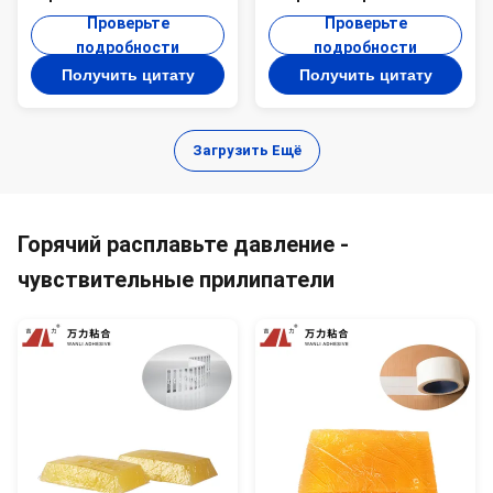
прилипатели
плавит груз PUR-1276
Проверьте
Проверьте
Edgebanding PUR-XBB768
автомобиля
подробности
подробности
прилипателей
Получить цитату
Получить цитату
Загрузить Ещё
Горячий расплавьте давление -
чувствительные прилипатели