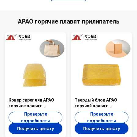
APAO горячие плавят прилипатель
Ковер скрепляя APAO
Твердый блок APAO
горячее плавит
горячий плавит
слипчивый
слипчивые составные
Проверьте
Проверьте
высоковязкий
упаковочные
подробности
подробности
аморфический поли
материалы APAO-505D-
Получить цитату
Получить цитату
олефин APAO-506B
New
альфы