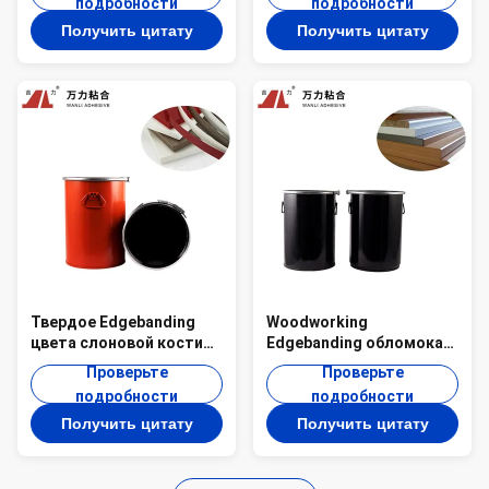
подробности
подробности
макулатурный картон
реактивное PUR-7562.1
Получить цитату
Получить цитату
EVA-JF-108 Woodworking
Woodworking
прилипателей
Твердое Edgebanding
Woodworking
цвета слоновой кости
Edgebanding обломока
горячее плавит клей
горячее плавит
Проверьте
Проверьте
PUR-7562.1 древесины
слипчивый клей цвета
подробности
подробности
доски PUR пены
слоновой кости PUR-
Получить цитату
Получить цитату
прилипателей
7562.1 PUR