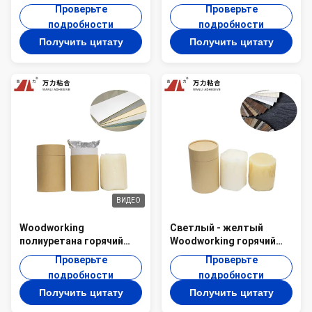
слипчивый PSA
полипропилена PUR-
Проверьте
Проверьте
промышленное TPR-
9915 деревянного
подробности
подробности
2005AC
слоения желтоватого
Получить цитату
Получить цитату
ВИДЕО
Woodworking
Светлый - желтый
полиуретана горячий
Woodworking горячий
плавит Cps белое PUR
плавит слипчивый клей
Проверьте
Проверьте
PUR-1947 прилипателя
PUR-1932F твердой
подробности
подробности
5500
древесины горячий
Получить цитату
Получить цитату