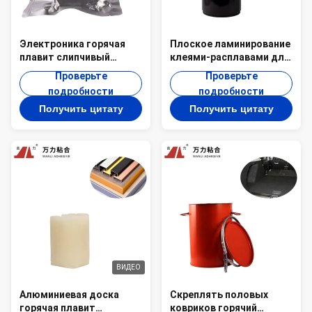
Электроника горячая
Плоское ламинирование
плавит слипчивый
клеями-расплавами для
электрический
склеивания полов -PUR-
Проверьте
Проверьте
структурный выпуск
9915
подробности
подробности
облигаций PUR-8830
Получить цитату
Получить цитату
ВИДЕО
Алюминиевая доска
Скреплять половых
горячая плавит
ковриков горячий