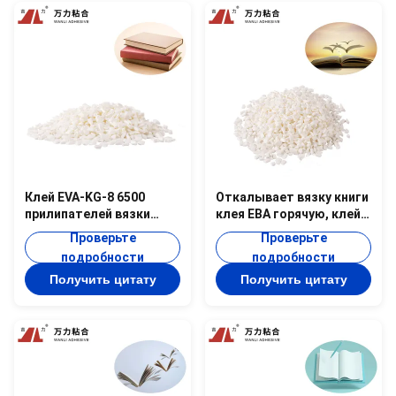
Клей EVA-KG-8 6500
Откалывает вязку книги
прилипателей вязки
клея ЕВА горячую, клей
книги ЕВА Cps твердый
EVA-KG-7G вязки белой
Проверьте
Проверьте
горячий
книги
подробности
подробности
Получить цитату
Получить цитату