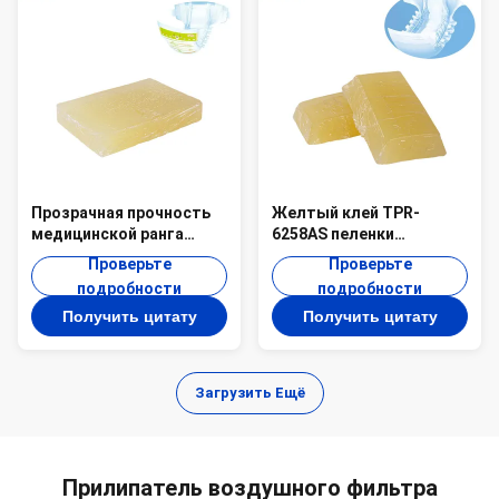
Прозрачная прочность
Желтый клей TPR-
медицинской ранга
6258AS пеленки
слипчивая анти- старея
медицинской ранга
Проверьте
Проверьте
высокая слезая горячая
слипчивый скрепляя
подробности
подробности
плавит камедь TPR-6552
гибкий горячий
Получить цитату
Получить цитату
Загрузить Ещё
Прилипатель воздушного фильтра