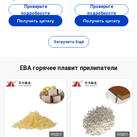
давление - лепешки
проволокой акриловое
Проверьте
Проверьте
TPR-7212BW клея
горячее плавит
подробности
подробности
чувствительных
слипчивую жару TPR
Получить цитату
Получить цитату
прилипателей
плавит слипчивое TPR-
желтоватые
6136B-S1
Загрузить Ещё
ЕВА горячее плавит прилипатели
ВИДЕО
ВИДЕО