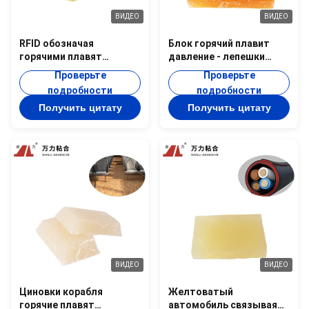
ВИДЕО
ВИДЕО
RFID обозначая
Блок горячий плавит
горячими плавят
давление - лепешки
слипчивое TPR
TPR-2206P клея Kraft
Проверьте
Проверьте
высокопрочный горячий
бумажные TPR
подробности
подробности
клей TPR-2002A
чувствительных
Получить цитату
Получить цитату
прилипателей
ВИДЕО
ВИДЕО
Циновки корабля
Желтоватый
горячие плавят
автомобиль связывая