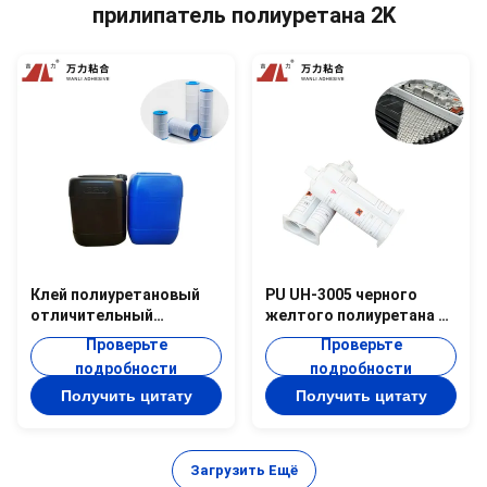
прилипатель полиуретана 2K
Клей полиуретановый
PU UH-3005 черного
отличительный
желтого полиуретана 2K
2КПУ-802 700 МПа.с
слипчивый леча
Проверьте
Проверьте
подробности
подробности
Получить цитату
Получить цитату
Загрузить Ещё