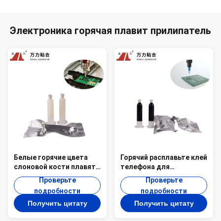
Электроника горячая плавит прилипатель
Белые горячие цвета
Горячий расплавьте клей
слоновой кости плавят
телефона для
клей для электроники
прилипателей PUR-
Проверьте
Проверьте
твердого PUR Hotmelt
8854H полиуретана PUR
подробности
подробности
PUR-8830
электронных блоков
Получить цитату
Получить цитату
черных