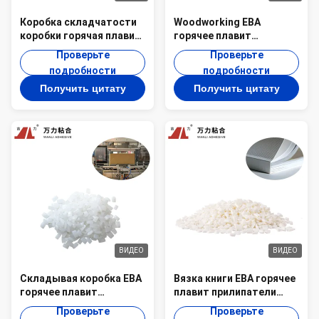
Коробка складчатости
Woodworking ЕВА
коробки горячая плавит
горячее плавит
полиолефин EVA-KB-1H
слипчивый край
Проверьте
Проверьте
ЕВА слипчивый
макулатурного картона
подробности
подробности
желтоватый
Edgebanding скрепляя
Получить цитату
Получить цитату
EVA-JF-108
ВИДЕО
ВИДЕО
Складывая коробка ЕВА
Вязка книги ЕВА горячее
горячее плавит
плавит прилипатели
прилипатели
твердое облупленное
Проверьте
Проверьте