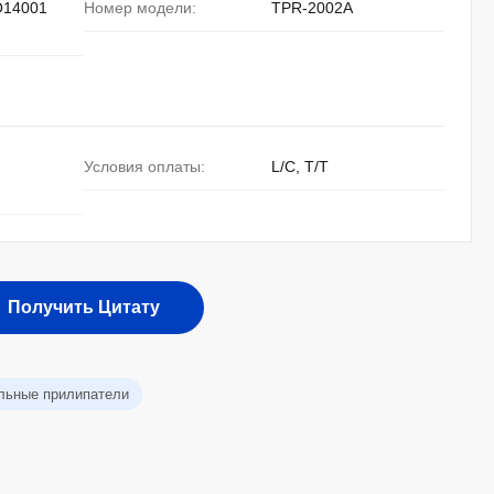
O14001
Номер модели:
TPR-2002A
Условия оплаты:
L/C, T/T
Получить Цитату
ельные прилипатели