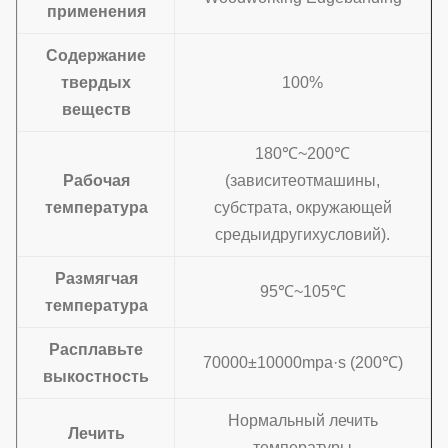
применения
Содержание
твердых
100%
веществ
180
℃~200℃
Рабочая
(зависитеотмашины,
температура
субстрата, окружающей
средыидругихусловий).
Размягчая
95
℃~105℃
температура
Расплавьте
70000±10000mpa·s (200℃)
выкостность
Нормальный лечить
Лечить
температуры