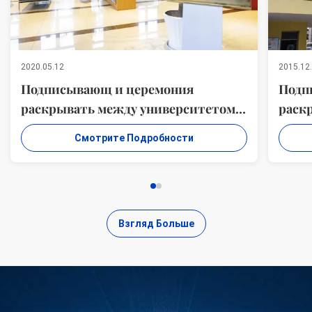
2020.05.12
2015.12
Подписывающ и церемония
Подп
раскрывать между университетом
раск
Сучжоу и новым центром CO.
Сучж
Смотрите Подробности
МАТЕРИАЛОВ ПРИЛИПАНИЯ WUXI
МАТ
WANLI, LTD. НИОКР материала
WANL
Взгляд Больше