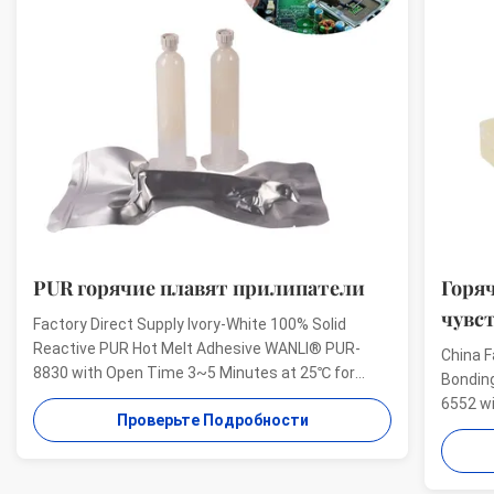
лавят прилипатели
Горячий расплавьте дав
чувствительные прили
y Ivory-White 100% Solid
lt Adhesive WANLI® PUR-
China Factory Promotion Disposa
 3~5 Minutes at 25℃ for
Bonding PSA Hot Melt Adhesive
 Bonding, Perfect Bonding
6552 with Viscosity About 4500
те Подробности
 hot melt adhesive PUR-8830
And High Viscosity, High Peeling 
ural bonding is a single-
Проверьте Подроб
Aging Resistance Wanli® pressur
UR hot ...
melt adhesive TPR-6552 for disp