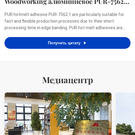
Woodworking алюминиевое PUR-7562.1
прилипателей
PUR hotmelt adhesive PUR-7562.1 are particularly suitable for
fast and flexible production processes due to their short
processing time in edge banding. PUR hot melt adhesives are
renowned for meeting the highest demands with regard to a
zero-bondline appearance as well as resistance to heat, ...
Получить цитату
Медиацентр