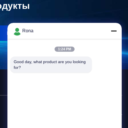
одукты
Rona
Поиск
1:24 PM
Good day, what product are you looking 
for?
Горячая линия
+8618888040581-0510-85345301
Электронная почта