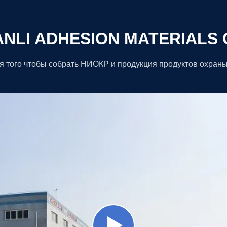
NLI ADHESION MATERIALS C
я того чтобы собрать НИОКР и продукция продуктов охран