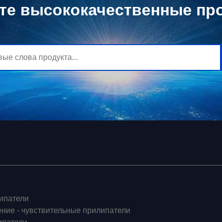
те высококачественные пр
ипатели
ение - чувствительные прилипатели