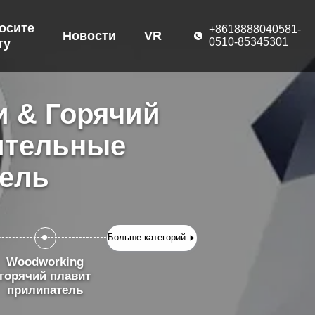
осите
+8618888040581-
Новости
VR
0510-85345301
ту
и & Горячий
ительные
ель
Больше категорий
Woodworking
горячий плавит
прилипатель