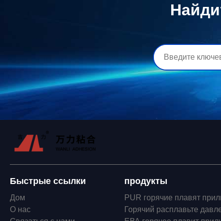
Найди
Быстрые ссылки
продукты
Дом
PUR горячие плавят прил
О нас
Горячий расплавьте давл