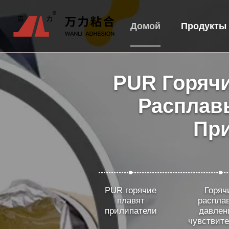
Домой
Продукты
PUR Горячи
Расплав
Пр
PUR горячие
Горяч
плавят
распла
прилипатели
давлен
чувствит