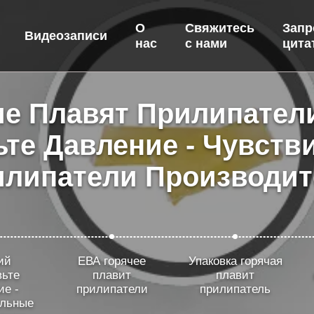
О
Свяжитесь
Запр
Видеозаписи
нас
с нами
цита
е Плавят Прилипател
ьте Давление - Чувств
илипатели Производит
ий
ЕВА горячее
Упаковка горячая
вьте
плавит
плавит
ие -
прилипатели
прилипатель
ельные