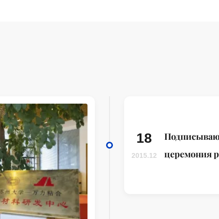
18
Подписыва
церемония 
2015.12
между унив
Сучжоу и н
центром CO