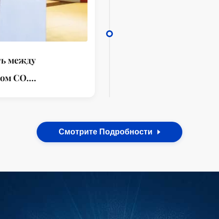
МАТЕРИАЛ
ПРИЛИПАН
WANLI, LTD
материала
ь между
ом CO.
LI, LTD. НИОКР
Смотрите Подробности