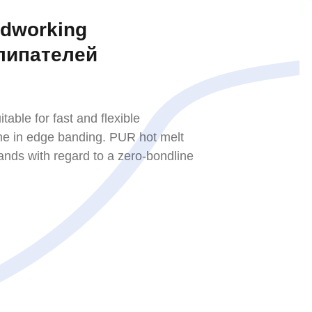
dworking
липателей
able for fast and flexible
ime in edge banding. PUR hot melt
nds with regard to a zero-bondline