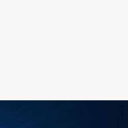
ОВ
ИЯ WUXI
. НИОКР