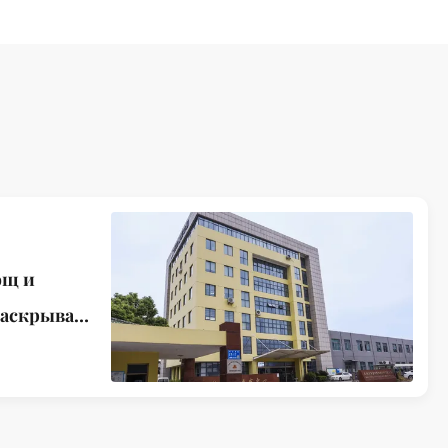
ющ и
раскрывать
ерситетом
овым
.